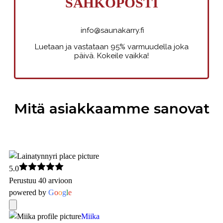
SÄHKÖPOSTI
info@saunakarry.fi
Luetaan ja vastataan 95% varmuudella joka
päivä. Kokeile vaikka!
Mitä asiakkaamme sanovat
5.0
Perustuu 40 arvioon
powered by
G
o
o
g
l
e
Miika