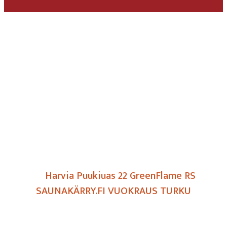
Harvia Puukiuas 22
GreenFlame RS
SAUNAKÄRRY.FI
VUOKRAUS TURKU
Home
/
Siirrettävät Saunakärryt
/
Kiuas
/
Harvia Puukiuas 22 GreenFlame RS
SAUNAKÄRRY.FI VUOKRAUS TURKU