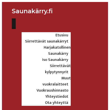
Saunakärry.fi
Etusivu
Siirrettävät saunakärryt
Harjakatollinen
Saunakärry
Iso Saunakärry
Siirrettävät
kylpytynnyrit
Muut
vuokralaitteet
Vuokraushinnasto
Yhteystiedot
Ota yhteyttä